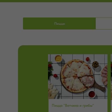
Пицца
Пицца "Ветчина и грибы"