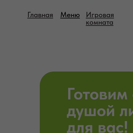
Главная
Меню
Игровая
комната
Готовим 
душой л
для вас!