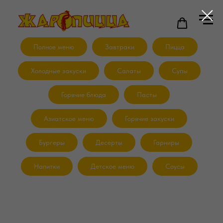
Полное меню
Завтраки
Пицца
Холодные закуски
Салаты
Супы
Горячие блюда
Пасты
Азиатское меню
Горячие закуски
Бургеры
Десерты
Гарниры
Напитки
Детское меню
Соусы