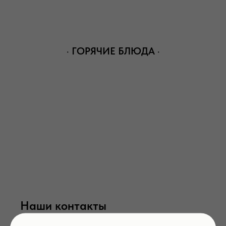
⠀· ГОРЯЧИЕ БЛЮДА ·⠀
Наши контакты