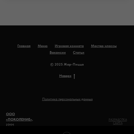
Главная
Меню
Игровая комната
Мастер-классы
Вакансии
Статьи
© 2025 Жар-Пицца
Наверх
Политика персональных данных
ООО
«ПОКОЛЕНИЕ»,
РАЗРАБОТКА
САЙТА
ИНН
0500020492