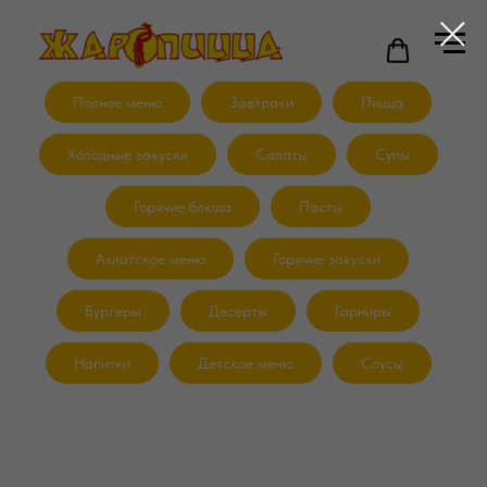
Полное меню
Завтраки
Пицца
Холодные закуски
Салаты
Супы
Горячие блюда
Пасты
Азиатское меню
Горячие закуски
Бургеры
Десерты
Гарниры
Напитки
Детское меню
Соусы