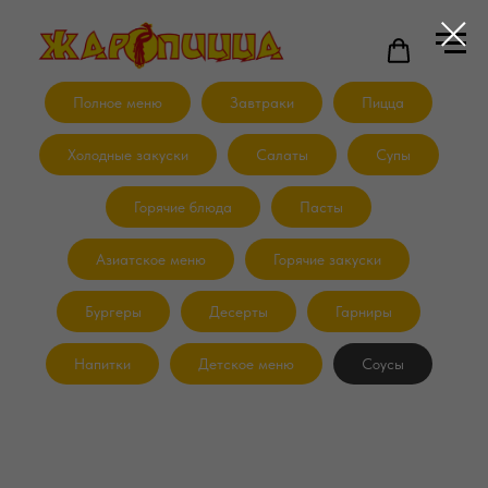
Полное меню
Завтраки
Пицца
Холодные закуски
Салаты
Супы
Горячие блюда
Пасты
Азиатское меню
Горячие закуски
Бургеры
Десерты
Гарниры
Напитки
Детское меню
Соусы