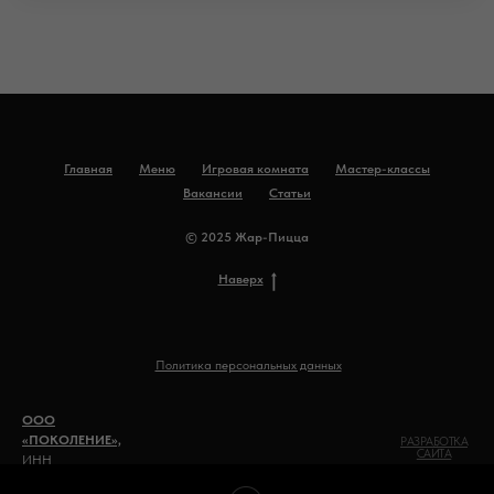
Главная
Меню
Игровая комната
Мастер-классы
Вакансии
Статьи
© 2025 Жар-Пицца
Наверх
Политика персональных данных
ООО
«ПОКОЛЕНИЕ»,
РАЗРАБОТКА
САЙТА
ИНН
0500020492