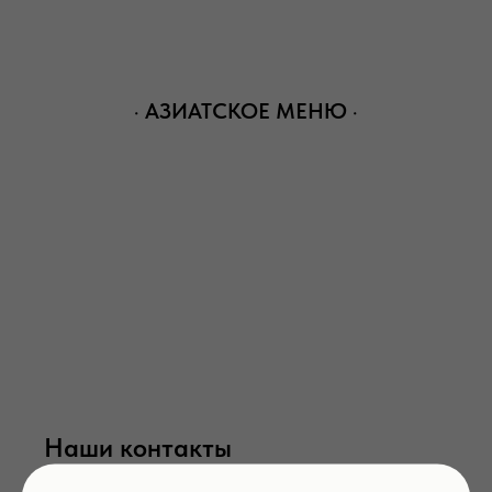
⠀· АЗИАТСКОЕ МЕНЮ ·⠀
Наши контакты