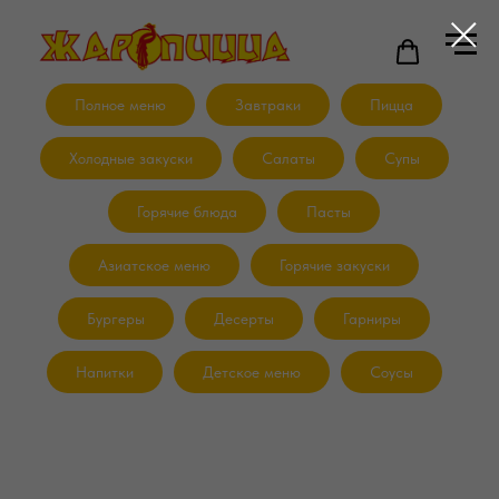
Полное меню
Завтраки
Пицца
Холодные закуски
Салаты
Супы
Горячие блюда
Пасты
Азиатское меню
Горячие закуски
Бургеры
Десерты
Гарниры
Напитки
Детское меню
Соусы