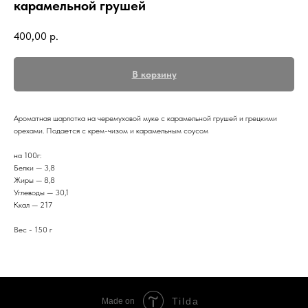
карамельной грушей
400,00
р.
В корзину
Ароматная шарлотка на черемуховой муке с карамельной грушей и грецкими
орехами. Подается с крем-чизом и карамельным соусом
на 100г:
Белки — 3,8
Жиры — 8,8
Углеводы — 30,1
Ккал — 217
Вес - 150 г
Tilda
Made on