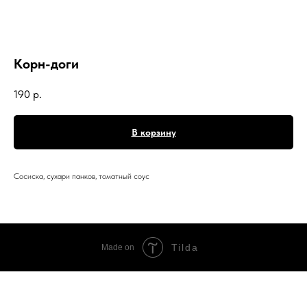
Корн-доги
190
р.
В корзину
Сосиска, сухари панков, томатный соус
Tilda
Made on