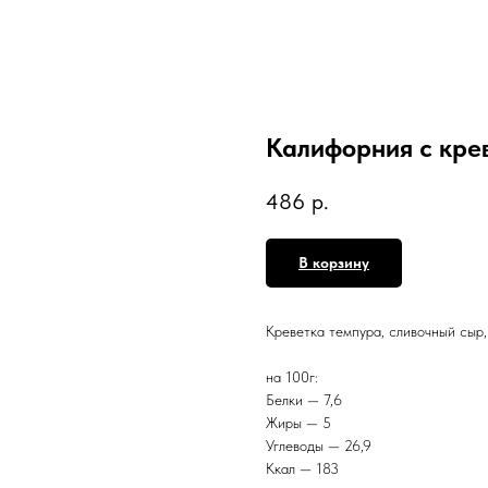
Калифорния с кре
486
р.
В корзину
Креветка темпура, сливочный сыр,
на 100г:
Белки — 7,6
Жиры — 5
Углеводы — 26,9
Ккал — 183