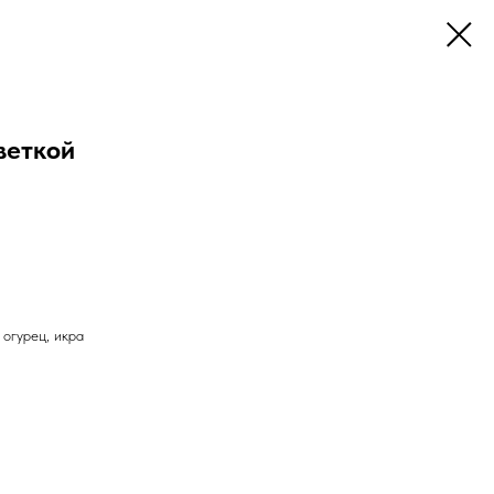
веткой
 огурец, икра