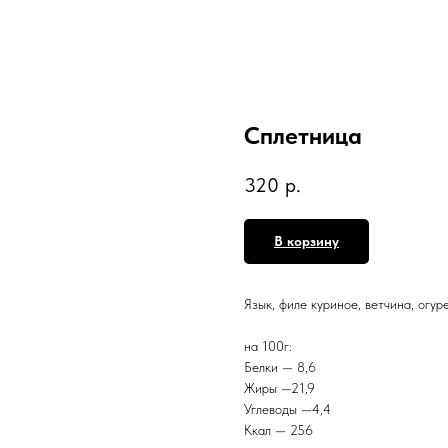
Сплетница
320
р.
В корзину
Язык, филе куриное, ветчина, огу
на 100г:
Белки — 8,6
Жиры —21,9
Углеводы —4,4
Ккал — 256