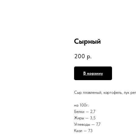
Сырный
200
р.
В корзину
Сыр плавленый, картофель, лук ре
на 100г:
Белки — 2,7
Жиры — 3,5
Углеводы — 7,7
Ккал — 73