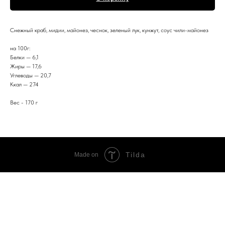
Снежный краб, мидии, майонез, чеснок, зеленый лук, кунжут, соус чили-майонез
на 100г:
Белки — 6,1
Жиры — 17,6
Углеводы — 20,7
Ккал — 274
Вес - 170 г
Tilda
Made on